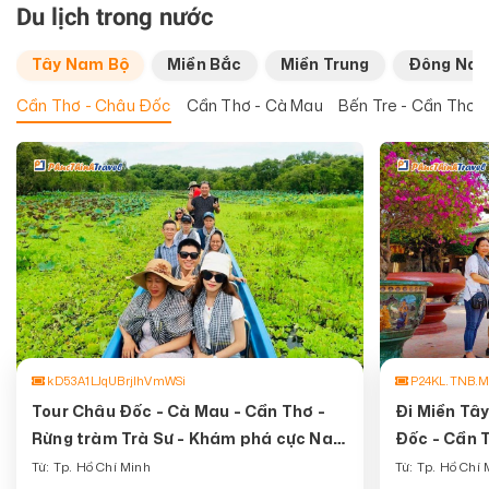
Du lịch trong nước
Tây Nam Bộ
Miền Bắc
Miền Trung
Đông Nam
Cần Thơ - Châu Đốc
Cần Thơ - Cà Mau
Bến Tre - Cần Thơ
kD53A1LJqUBrjIhVmWSi
P24KL.TNB.
Tour Châu Đốc - Cà Mau - Cần Thơ -
Đi Miền Tây
Rừng tràm Trà Sư - Khám phá cực Nam
Đốc - Cần T
của Tổ Quốc
Từ: Tp. Hồ Chí Minh
Từ: Tp. Hồ Chí 