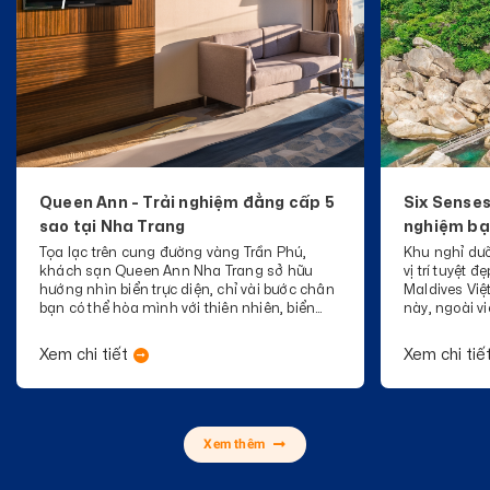
Queen Ann - Trải nghiệm đẳng cấp 5
Six Senses
sao tại Nha Trang
nghiệm bạ
Tọa lạc trên cung đường vàng Trần Phú,
Khu nghỉ dư
khách sạn Queen Ann Nha Trang sở hữu
vị trí tuyệt 
hướng nhìn biển trực diện, chỉ vài bước chân
Maldives Việ
bạn có thể hòa mình với thiên nhiên, biển
này, ngoài v
xanh, cát trắng…
ngắm nhìn k
núi rừng, bạ
Xem chi tiết
Xem chi tiế
vụ và hoạt độ
Xem thêm