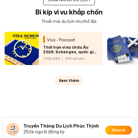
Bí kíp vi vu khắp chốn
Thoải mái du lịch như thổ địa
Visa - Passport
Thời hạn visa châu Âu
2026: Schengen, quốc gia
riêng và quy tắc 90/180
11/06/2026
|
479 lượt xem
Xem thêm
Truyền Thông Du Lịch Phúc Thịnh
Đăng ký
250k người đăng ký