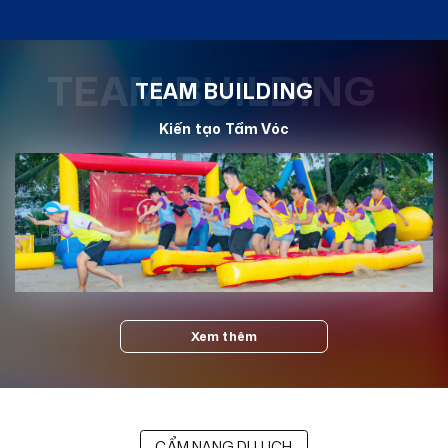
TEAM BUILDING
TEAM BUILDING
Kiến tạo Tầm Vóc
Xem thêm
CẨM NANG DU LỊCH