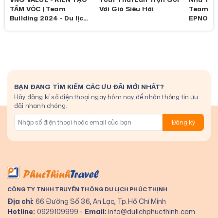
TẦM VÓC | Team
Với Giá Siêu Hời
Teambui
Building 2024 - Du lịch
EPNON G
Phúc Thịnh
Thịnh Tr
BẠN ĐANG TÌM KIẾM CÁC ƯU ĐÃI MỚI NHẤT?
Hãy đăng kí số điện thoại ngay hôm nay để nhận thông tin ưu
đãi nhanh chóng.
Đăng ký
CÔNG TY TNHH TRUYỀN THÔNG DU LỊCH PHÚC THỊNH
Địa chỉ:
66 Đường Số 36, An Lạc, Tp.Hồ Chí Minh
Hotline:
0929109999
-
Email:
info@dulichphucthinh.com