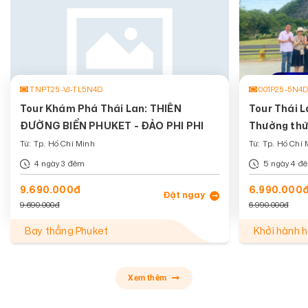
TNPT25-VJ-TL5N4D
001P25-5N4D-B
Tour Khám Phá Thái Lan: THIÊN
Tour Thái L
ĐƯỜNG BIỂN PHUKET - ĐẢO PHI PHI
Thưởng thức
nổi Bốn mi
Từ: Tp. Hồ Chí Minh
Từ: Tp. Hồ Chí 
4 ngày 3 đêm
5 ngày 4 đ
9.690.000đ
6.990.000
Đặt ngay
9.690.000đ
6.990.000đ
Bay thẳng Phuket
Khởi hành 
Xem thêm