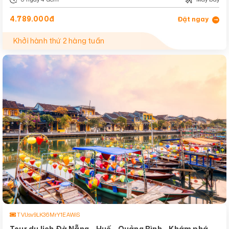
4.789.000đ
Đặt ngay
Khởi hành thứ 2 hàng tuần
TVIJsv9LK36MrY1EAWiS