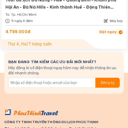
Tour du lịch Đà Nẵng - Huế - Quảng Bình - Khám phá
Hội An - Bà Nà Hills - Kinh thành Huế - Động Thiên
Đường
Từ: Tp. Hồ Chí MInh
5 ngày 4 đêm
Máy bay
4.789.000đ
Đặt ngay
Thứ 4, thứ 7 hàng tuần
BẠN ĐANG TÌM KIẾM CÁC ƯU ĐÃI MỚI NHẤT?
Hãy đăng kí số điện thoại ngay hôm nay để nhận thông tin ưu
đãi nhanh chóng.
Đăng ký
CÔNG TY TNHH TRUYỀN THÔNG DU LỊCH PHÚC THỊNH