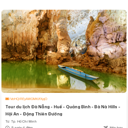
IVoHQlREyAWGMKJfXpjO
Tour du lịch Đà Nẵng - Huế - Quảng Bình - Bà Nà Hills -
Hội An - Động Thiên Đường
Từ: Tp. Hồ Chí Minh
5 ngày 4 đêm
Máy bay