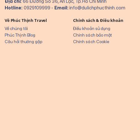
Địa chỉ:
66 Đường Số 36, An Lạc, Tp.Hồ Chí Minh
Hotline:
0929109999
-
Email:
info@dulichphucthinh.com
Về Phúc Thịnh Travel
Chính sách & Điều khoản
Về chúng tôi
Điều khoản sử dụng
Phúc Thịnh Blog
Chính sách bảo mật
Câu hỏi thường gặp
Chính sách Cookie