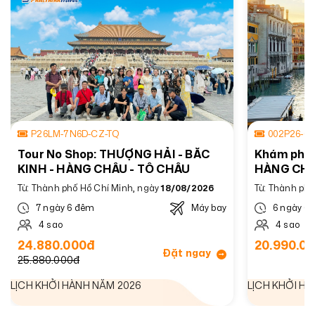
P26LM-7N6D-CZ-TQ
002P26-6
Tour No Shop: THƯỢNG HẢI - BẮC
Khám phá T
KINH - HÀNG CHÂU - TÔ CHÂU
HÀNG CHÂU
VÔ TÍCH
Từ: Thành phố Hồ Chí Minh, ngày
18/08/2026
Từ: Thành phố
7 ngày 6 đêm
Máy bay
6 ngày 6
4 sao
4 sao
24.880.000đ
20.990.0
Đặt ngay
25.880.000đ
LỊCH KHỞI HÀNH NĂM 2026
LỊCH KHỞI H