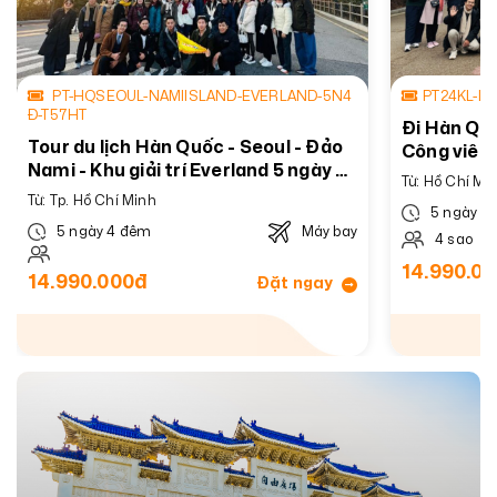
PT-HQSEOUL-NAMIISLAND-EVERLAND-5N4
PT24KL-L
Đ-T57HT
Đi Hàn Quố
Tour du lịch Hàn Quốc - Seoul - Đảo
Công viên g
Nami - Khu giải trí Everland 5 ngày 4
Trải nghiệ
Từ: Hồ Chí Mi
đêm
Từ: Tp. Hồ Chí Minh
5 ngày 4
5 ngày 4 đêm
Máy bay
4 sao
14.990.0
14.990.000đ
Đặt ngay