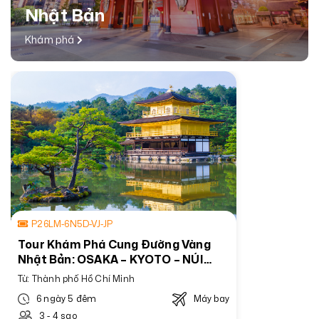
Nhật Bản
Khám phá
P26LM-6N5D-VJ-JP
Tour Khám Phá Cung Đường Vàng
Nhật Bản: OSAKA – KYOTO – NÚI
PHÚ SĨ - TOKYO
Từ: Thành phố Hồ Chí Minh
6 ngày 5 đêm
Máy bay
3 - 4 sao