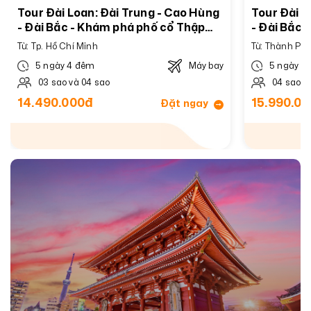
Tour Đài Loan: Đài Trung - Cao Hùng
Tour Đài L
- Đài Bắc - Khám phá phố cổ Thập
- Đài Bắc 
Phần - Phố cổ Cửu Phần - Bay Vietjet
viên địa c
Từ: Tp. Hồ Chí Minh
Từ: Thành Phố
Air
5 ngày 4 đêm
Máy bay
5 ngày 4
03 sao và 04 sao
04 sao v
14.490.000đ
15.990.0
Đặt ngay