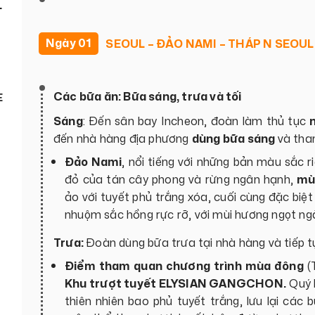
L
Ngày 01
SEOUL – ĐẢO NAMI – THÁP N SEOUL
Các bữa ăn: Bữa sáng, trưa và tối
E
Sáng
: Đến sân bay Incheon, đoàn làm thủ tục
đến nhà hàng địa phương
dùng bữa sáng
và tha
Đảo Nami
, nổi tiếng với những bản màu sắc 
đỏ của tán cây phong và rừng ngân hạnh,
mù
ảo với tuyết phủ trắng xóa, cuối cùng đặc biệt
nhuộm sắc hồng rực rỡ, với mùi hương ngọt ng
Trưa:
Đoàn dùng bữa trưa tại nhà hàng và tiếp 
Điểm tham quan chương trình mùa đông
(
Khu trượt tuyết ELYSIAN GANGCHON.
Quý k
thiên nhiên bao phủ tuyết trắng, lưu lại các