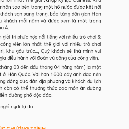
à lớn nhất thế giới và lập kỷ lục Guiness. Khu
ảo nhân tạo bên trong một hồ nước được kết nối
 khách sạn sang trọng, bảo tàng dân gian Hàn
 du khách mỗi năm và được xem là một trong
âu Á.
iải trí phức hợp nổi tiếng với nhiều trò chơi &
ông viên lớn nhất thế giới với nhiều trò chơi
, khu gấu trúc..., Quý khách sẽ thả mình vui
ia diễu hành với đoàn vũ công của công viên.
 tháng 03 đến đầu tháng 04 hàng năm) là một
t ở Hàn Quốc. Với hơn 1.600 cây anh đào nên
ũng đông đúc dân địa phương và khách du lịch
ch còn có thể thưởng thức các món ăn đường
diễn đường phố độc đáo.
nghỉ ngơi tự do.
THÚC CHƯƠNG TRÌNH