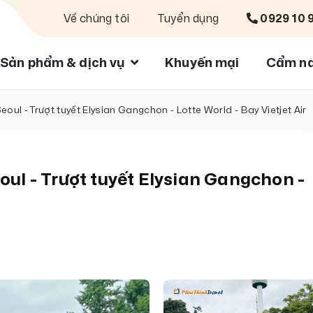
Về chúng tôi
Tuyển dụng
0929 10 
Sản phẩm & dịch vụ
Khuyến mại
Cẩm na
eoul - Trượt tuyết Elysian Gangchon - Lotte World - Bay Vietjet Air
oul - Trượt tuyết Elysian Gangchon -