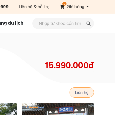
0
9999
Liên hệ & hỗ trợ
Giỏ hàng
ng du lịch
15.990.000đ
Liên hệ