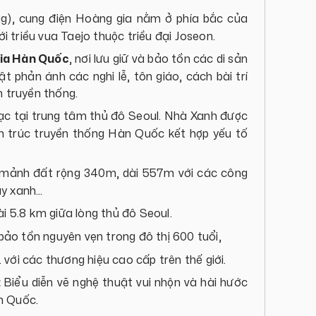
g), cung điện Hoàng gia nằm ở phía bắc của
 triều vua Taejo thuộc triều đại Joseon.
gia Hàn Quốc
, nơi lưu giữ và bảo tồn các di sản
 phản ánh các nghi lễ, tôn giáo, cách bài trí
n truyền thống.
c tại trung tâm thủ đô Seoul. Nhà Xanh được
ến trúc truyền thống Hàn Quốc kết hợp yếu tố
n mảnh đất rộng 340m, dài 557m với các công
ây xanh…
ài 5.8 km giữa lòng thủ đô Seoul.
bảo tồn nguyên vẹn trong đô thị 600 tuổi,
với các thương hiệu cao cấp trên thế giới.
:
Biểu diễn vẽ nghệ thuật vui nhộn và hài hước
n Quốc.