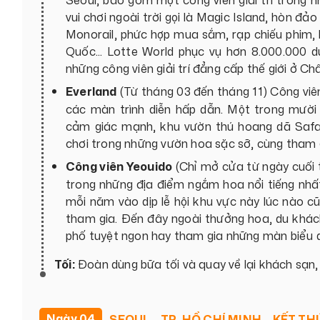
Seoul, bao gồm một công viên giải trí trong nh
vui chơi ngoài trời gọi là Magic Island, hòn đ
Monorail, phức hợp mua sắm, rạp chiếu phim,
Quốc... Lotte World phục vụ hơn 8.000.000
những công viên giải trí đẳng cấp thế giới ở Ch
Everland
(Từ tháng 03 đến tháng 11) Công viên g
các màn trình diễn hấp dẫn. Một trong mười c
cảm giác mạnh, khu vườn thú hoang dã Safari
chơi trong những vườn hoa sặc sỡ, cùng tham g
Công viên Yeouido
(Chỉ mở cửa từ ngày cuối
trong những địa điểm ngắm hoa nổi tiếng nhấ
mỗi năm vào dịp lễ hội khu vực này lúc nào c
tham gia. Đến đây ngoài thưởng hoa, du khá
phố tuyệt ngon hay tham gia những màn biểu 
Tối:
Đoàn dùng bữa tối và quay về lại khách sạn, 
Ngày 04
SEOUL – TP. HỒ CHÍ MINH – KẾT 