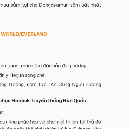
 mua sắm tại chợ Dongdeamun sầm uất nhất
TE WORLD/EVERLAND
ham quan, mua sắm đặc sản địa phương:
n y Herjun sáng chế.
ợng Hoàng, sâm tươi, An Cung Ngưu Hoàng
 phục Hanbok truyền thống Hàn Quốc.
n:
) Khu phức hợp vui chơi giải trí lớn tại thủ đô