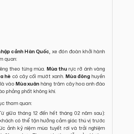
nhập cảnh Hàn Quốc
, xe đón đoàn khởi hành
m quan:
riêng theo từng mùa.
Mùa thu
rực rỡ ánh vàng
a hè
có cây cối mướt xanh.
Mùa đông
huyền
 là vào
Mùa xuân
hàng trăm cây hoa anh đào
ào phảng phất không khí.
tục tham quan:
Từ giữa tháng 12 đến hết tháng 02 năm sau):
hách có thể tận hưởng cảm giác thú vị trước
 bức ảnh kỷ niệm mùa tuyết rơi và trải nghiệm