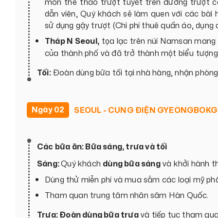
môn thể thao trượt tuyết trên đường trượt 
dẫn viên, Quý khách sẽ làm quen với các bài
sử dụng gậy trượt (Chi phí thuê quần áo, dụng 
Tháp N Seoul,
tọa lạc trên núi Namsan mang 
của thành phố và đã trở thành một biểu tượng
Tối:
Đoàn dùng bữa tối tại nhà hàng, nhận phòng 
Ngày 02
SEOUL - CUNG ĐIỆN GYEONGBOKG
Các bữa ăn: Bữa sáng, trưa và tối
Sáng:
Quý khách
dùng bữa sáng
và khởi hành t
Dùng thử miễn phí và mua sắm các loại mỹ phẩ
Tham quan trung tâm nhân sâm Hàn Quốc.
Trưa: Đoàn dùng bữa trưa
và tiếp tục tham qua