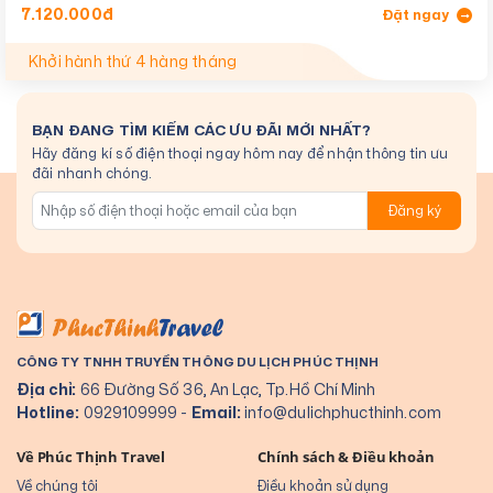
7.120.000đ
Đặt ngay
Khởi hành thứ 4 hàng tháng
BẠN ĐANG TÌM KIẾM CÁC ƯU ĐÃI MỚI NHẤT?
Hãy đăng kí số điện thoại ngay hôm nay để nhận thông tin ưu
đãi nhanh chóng.
Đăng ký
CÔNG TY TNHH TRUYỀN THÔNG DU LỊCH PHÚC THỊNH
Địa chỉ:
66 Đường Số 36, An Lạc, Tp.Hồ Chí Minh
Hotline:
0929109999
-
Email:
info@dulichphucthinh.com
Về Phúc Thịnh Travel
Chính sách & Điều khoản
Về chúng tôi
Điều khoản sử dụng